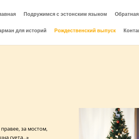
лавная
Подружимся с эстонским языком
Обратная
арман для историй
Рождественский выпуск
Конта
правее, за мостом,
шна суета…»