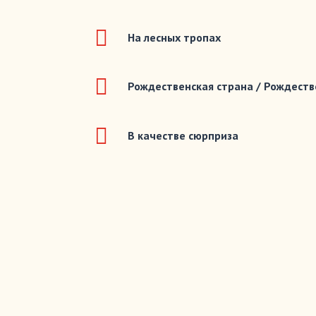

На лесных тропах

Рождественская страна / Рождеств

В качестве сюрприза