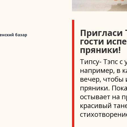
Пригласи Т
енский базар
гости исп
пряники!
Типсу- Тэпс с
например, в 
вечер, чтобы
пряники. Пок
остывает на 
красивый тан
стихотворени