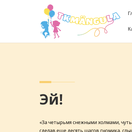
Г
К
Эй!
«За четырьмя снежными холмами, чуть 
сделав еще десять шагов гномика, слы