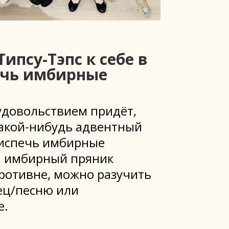
ипсу-Тэпс к себе в
ечь имбирные
 удовольствием придёт,
какой-нибудь адвентный
 испечь имбирные
а имбирный пряник
противне, можно разучить
ец/песню или
е.