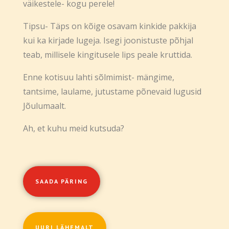
väikestele- kogu perele!
Tipsu- Täps on kõige osavam kinkide pakkija
kui ka kirjade lugeja. Isegi joonistuste põhjal
teab, millisele kingitusele lips peale kruttida.
Enne kotisuu lahti sõlmimist-
mängime,
tantsime, laulame, jutustame põnevaid lugusid
Jõulumaalt.
Ah, et kuhu meid kutsuda?
SAADA PÄRING
UURI LÄHEMALT