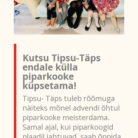
Kutsu Tipsu-Täps
endale külla
piparkooke
küpsetama!
Tipsu- Täps tuleb rõõmuga
näiteks mõnel advendi õhtul
piparkooke meisterdama.
Samal ajal, kui piparkoogid
plaadil jahtuvad, saab õppida