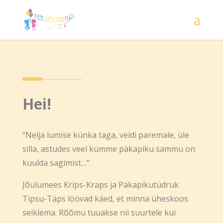
Hei!
“Nelja lumise künka taga, veidi paremale, üle
silla, astudes veel kümme päkapiku sammu on
kuulda sagimist…”
Jõulumees Krips-Kraps ja Päkapikutüdruk
Tipsu-Täps löövad käed, et minna üheskoos
seiklema. Rõõmu tuuakse nii suurtele kui