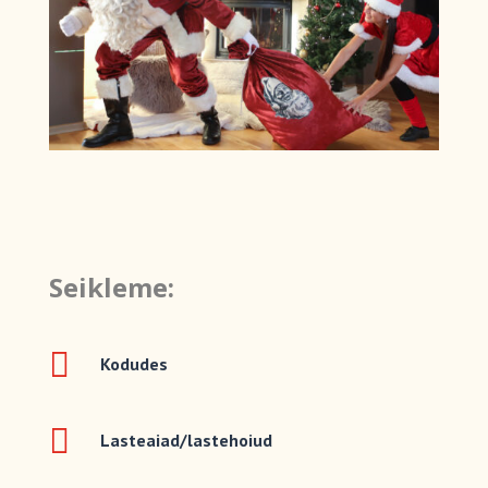
Seikleme:

Kodudes

Lasteaiad/lastehoiud