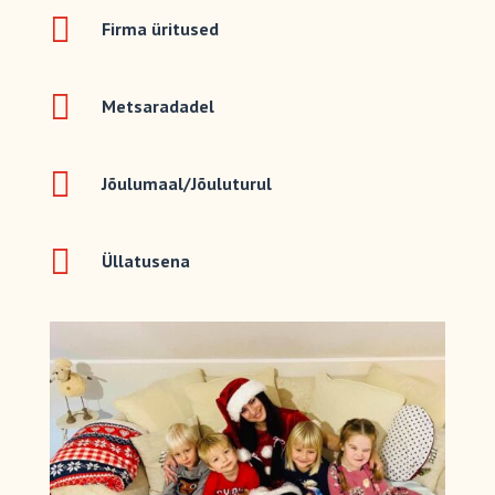

Firma üritused

Metsaradadel

Jõulumaal/Jõuluturul

Üllatusena