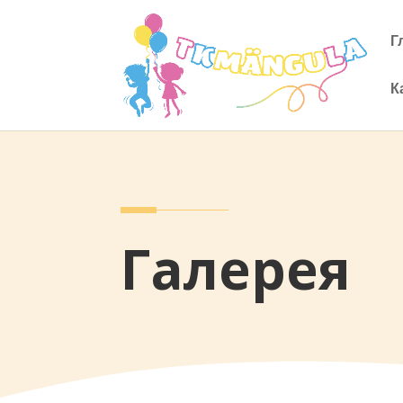
Г
К
Галерея