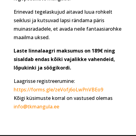
Erinevad tegelaskujud aitavad luua rohkelt
seiklusi ja kutsuvad lapsi rändama päris
muinasradadele, et avada neile fantaasiarohke
maailma uksed.
Laste linnalaagri maksumus on 189€ ning
sisaldab endas kõiki vajalikke vahendeid,
lõpukinki ja söögikordi.
Laagrisse registreerumine:
https://forms.gle/zeVofj6oLwPnVBEo9
Kõigi küsimuste korral on vastused olemas
info@tkmangula.ee