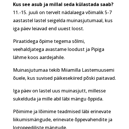
Kus see asub ja millal seda külastada saab?
11.-15. juuli on tervelt nädalaega võimalik 5-7
aastastel lastel seigelda muinasjutumaal, kus
iga päev leiavad end uuest loost.
Piraatidega õpime tegema sõlmi,
veehaldjatega avastame loodust ja Pipiga
lähme koos aardejahile.
Muinasjutumaa tekib Miiamilla Lastemuusemi
õuele, kus suvised päikesekiired põski paitavad.
Iga päev on lastel uus muinasjutt, millesse
sukelduda ja mille abil läbi mängu õppida.
Põimime ja lõimime teadmised läbi erinevate
liikumismängude, erinevate õppevahendite ja
logopeediliste mängude.